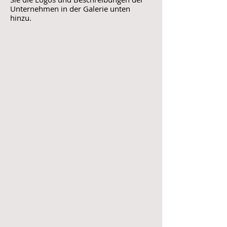
Unternehmen
in der Galerie unten
hinzu.
Kundenname
Kundenname
Kundenname
Kundenname